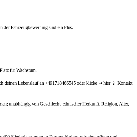
n der Fahrzeugbewertung sind ein Plus.
 Platz für Wachstum.
fach deinen Lebenslauf an +491718466545 oder klicke ➞ hier 📱 Kontakt
en; unabhängig von Geschlecht, ethnischer Herkunft, Religion, Alter,
r 400 Niederlassungen in Europa fördern wir eine offene und