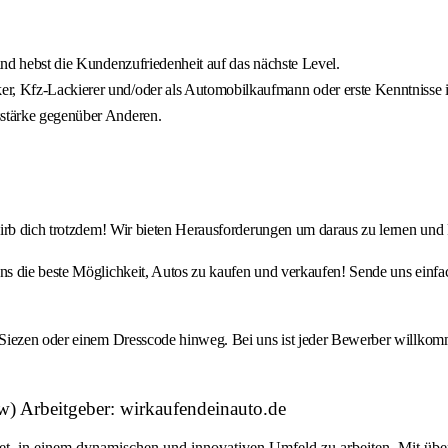
 und hebst die Kundenzufriedenheit auf das nächste Level.
er, Kfz-Lackierer und/oder als Automobilkaufmann oder erste Kenntnisse i
sstärke gegenüber Anderen.
wirb dich trotzdem! Wir bieten Herausforderungen um daraus zu lernen und
ns die beste Möglichkeit, Autos zu kaufen und verkaufen! Sende uns ein
Siezen oder einem Dresscode hinweg. Bei uns ist jeder Bewerber willkomm
w) Arbeitgeber: wirkaufendeinauto.de
tet, in einem dynamischen und innovativen Umfeld zu arbeiten. Mit übe