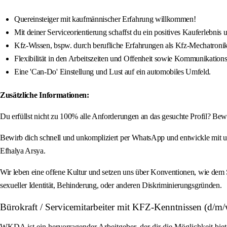
Quereinsteiger mit kaufmännischer Erfahrung willkommen!
Mit deiner Serviceorientierung schaffst du ein positives Kauferlebnis
Kfz-Wissen, bspw. durch berufliche Erfahrungen als Kfz-Mechatronik
Flexibilität in den Arbeitszeiten und Offenheit sowie Kommunikation
Eine 'Can-Do' Einstellung und Lust auf ein automobiles Umfeld.
Zusätzliche Informationen:
Du erfüllst nicht zu 100% alle Anforderungen an das gesuchte Profil? Be
Bewirb dich schnell und unkompliziert per WhatsApp und entwickle mit u
Efhalya Arsya.
Wir leben eine offene Kultur und setzen uns über Konventionen, wie dem 
sexueller Identität, Behinderung, oder anderen Diskriminierungsgründen.
Bürokraft / Servicemitarbeiter mit KFZ-Kenntnissen (d/m/
WKDA ist ein hervorragender Arbeitgeber, der dir die Möglichkeit bie