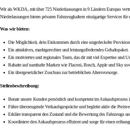
Wir als WKDA, mit über 725 Niederlassungen in 9 Ländern Europas vertre
Niederlassungen bieten privaten Fahrzeughaltern einzigartige Services für
Was wir bieten:
Die Möglichkeit, dein Einkommen durch eine ungedeckelte Provision zu
Ein attraktives, marktgerechtes und leistungsförderndes Gehaltspaket.
Ein motiviertes und regionales Team, das dir mit viel Expertise und Un
Rabatte auf namhafte Marken wie Flaconi, Bosch, Apple und Sky sowi
Ein übergesetzlicher Zuschuss zur betrieblichen Altersvorsorge.
Stellenbeschreibung:
Berate unsere Kunden persönlich und kompetent im Ankaufsprozess i
Führe überzeugende Verkaufsgespräche und begleite aktiv die Preisverh
Erkläre transparent den Zustand und die Bewertung des Fahrzeugs u
Koordiniere den Ankaufsprozess effizient und sorge für einen reibu