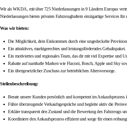
Wir als WKDA, mit über 725 Niederlassungen in 9 Ländern Europas vertre
Niederlassungen bieten privaten Fahrzeughaltern einzigartige Services für
Was wir bieten:
Die Möglichkeit, dein Einkommen durch eine ungedeckelte Provision zu
Ein attraktives, marktgerechtes und leistungsförderndes Gehaltspaket.
Ein motiviertes und regionales Team, das dir mit viel Expertise und Un
Rabatte auf namhafte Marken wie Flaconi, Bosch, Apple und Sky sowi
Ein übergesetzlicher Zuschuss zur betrieblichen Altersvorsorge.
Stellenbeschreibung:
Berate unsere Kunden persönlich und kompetent im Ankaufsprozess i
Führe überzeugende Verkaufsgespräche und begleite aktiv die Preisverh
Erkläre transparent den Zustand und die Bewertung des Fahrzeugs u
Koordiniere den Ankaufsprozess effizient und sorge für einen reibu