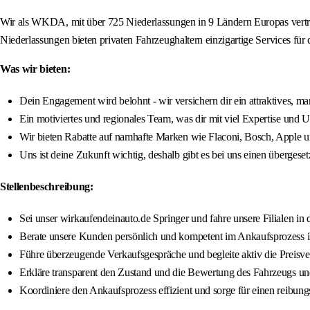
Wir als WKDA, mit über 725 Niederlassungen in 9 Ländern Europas vertre
Niederlassungen bieten privaten Fahrzeughaltern einzigartige Services für
Was wir bieten:
Dein Engagement wird belohnt - wir versichern dir ein attraktives, ma
Ein motiviertes und regionales Team, was dir mit viel Expertise und U
Wir bieten Rabatte auf namhafte Marken wie Flaconi, Bosch, Apple u
Uns ist deine Zukunft wichtig, deshalb gibt es bei uns einen übergeset
Stellenbeschreibung:
Sei unser wirkaufendeinauto.de Springer und fahre unsere Filialen in 
Berate unsere Kunden persönlich und kompetent im Ankaufsprozess i
Führe überzeugende Verkaufsgespräche und begleite aktiv die Preisverh
Erkläre transparent den Zustand und die Bewertung des Fahrzeugs u
Koordiniere den Ankaufsprozess effizient und sorge für einen reibu