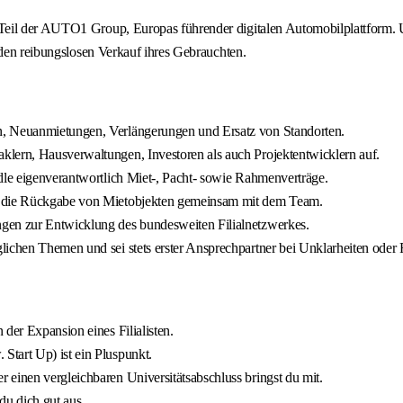
Teil der AUTO1 Group, Europas führender digitalen Automobilplattform. 
 den reibungslosen Verkauf ihres Gebrauchten.
n, Neuanmietungen, Verlängerungen und Ersatz von Standorten.
klern, Hausverwaltungen, Investoren als auch Projektentwicklern auf.
dle eigenverantwortlich Miet-, Pacht- sowie Rahmenverträge.
ie die Rückgabe von Mietobjekten gemeinsam mit dem Team.
gen zur Entwicklung des bundesweiten Filialnetzwerkes.
lichen Themen und sei stets erster Ansprechpartner bei Unklarheiten oder 
der Expansion eines Filialisten.
tart Up) ist ein Pluspunkt.
 einen vergleichbaren Universitätsabschluss bringst du mit.
du dich gut aus.