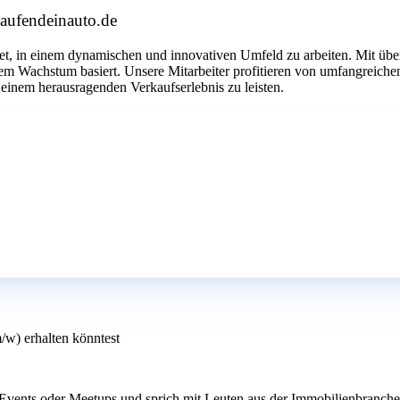
kaufendeinauto.de
tet, in einem dynamischen und innovativen Umfeld zu arbeiten. Mit übe
chem Wachstum basiert. Unsere Mitarbeiter profitieren von umfangrei
 einem herausragenden Verkaufserlebnis zu leisten.
/w) erhalten könntest
ents oder Meetups und sprich mit Leuten aus der Immobilienbranche. J