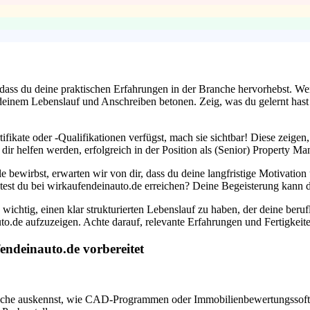
, dass du deine praktischen Erfahrungen in der Branche hervorhebst. W
in deinem Lebenslauf und Anschreiben betonen. Zeig, was du gelernt has
ifikate oder -Qualifikationen verfügst, mach sie sichtbar! Diese zeigen,
 dir helfen werden, erfolgreich in der Position als (Senior) Property M
lle bewirbst, erwarten wir von dir, dass du deine langfristige Motivat
test du bei wirkaufendeinauto.de erreichen? Deine Begeisterung kann
ichtig, einen klar strukturierten Lebenslauf zu haben, der deine beruf
.de aufzuzeigen. Achte darauf, relevante Erfahrungen und Fertigkeiten
endeinauto.de vorbereitet
branche auskennst, wie CAD-Programmen oder Immobilienbewertungssoftw