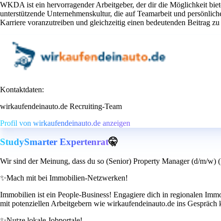
WKDA ist ein hervorragender Arbeitgeber, der dir die Möglichkeit bie
unterstützende Unternehmenskultur, die auf Teamarbeit und persönli
Karriere voranzutreiben und gleichzeitig einen bedeutenden Beitrag zu
Kontaktdaten:
wirkaufendeinauto.de Recruiting-Team
Profil von wirkaufendeinauto.de anzeigen
StudySmarter Expertenrat
🤫
Wir sind der Meinung, dass du so (Senior) Property Manager (d/m/w) (B
✨
Mach mit bei Immobilien-Netzwerken!
Immobilien ist ein People-Business! Engagiere dich in regionalen Im
mit potenziellen Arbeitgebern wie wirkaufendeinauto.de ins Gespräc
✨
Nutze lokale Jobportale!