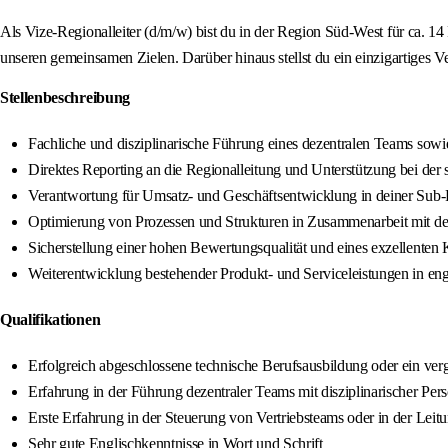
Als Vize-Regionalleiter (d/m/w) bist du in der Region Süd-West für ca. 14 
unseren gemeinsamen Zielen. Darüber hinaus stellst du ein einzigartiges V
Stellenbeschreibung
Fachliche und disziplinarische Führung eines dezentralen Teams sowi
Direktes Reporting an die Regionalleitung und Unterstützung bei der 
Verantwortung für Umsatz- und Geschäftsentwicklung in deiner Sub-R
Optimierung von Prozessen und Strukturen in Zusammenarbeit mit de
Sicherstellung einer hohen Bewertungsqualität und eines exzellenten 
Weiterentwicklung bestehender Produkt- und Serviceleistungen in en
Qualifikationen
Erfolgreich abgeschlossene technische Berufsausbildung oder ein ve
Erfahrung in der Führung dezentraler Teams mit disziplinarischer Pe
Erste Erfahrung in der Steuerung von Vertriebsteams oder in der Leitun
Sehr gute Englischkenntnisse in Wort und Schrift