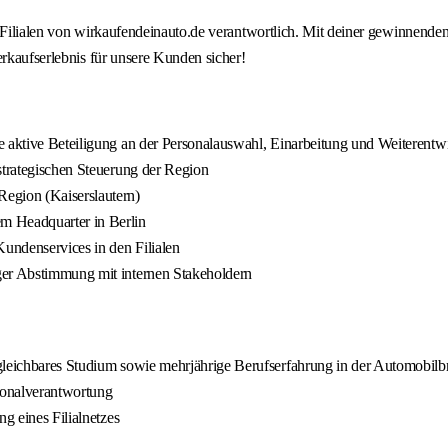
Filialen von wirkaufendeinauto.de verantwortlich. Mit deiner gewinnenden A
erkaufserlebnis für unsere Kunden sicher!
e aktive Beteiligung an der Personalauswahl, Einarbeitung und Weiterentwi
strategischen Steuerung der Region
egion (Kaiserslautern)
m Headquarter in Berlin
Kundenservices in den Filialen
ger Abstimmung mit internen Stakeholdern
rgleichbares Studium sowie mehrjährige Berufserfahrung in der Automobil
rsonalverantwortung
g eines Filialnetzes