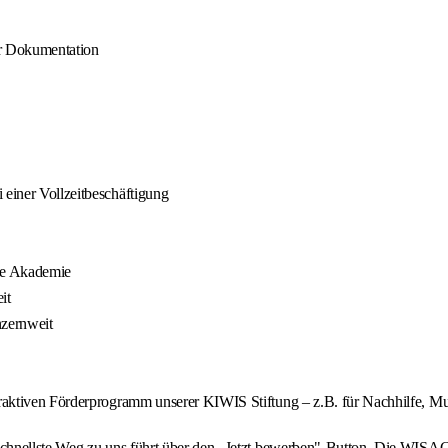
er Dokumentation
 einer Vollzeitbeschäftigung
ene Akademie
it
nzernweit
ttraktiven Förderprogramm unserer KIWIS Stiftung – z.B. für Nachhilfe, 
nellste Weg zu uns führt über den „Jetzt bewerben"-Button. Die WISAG ist