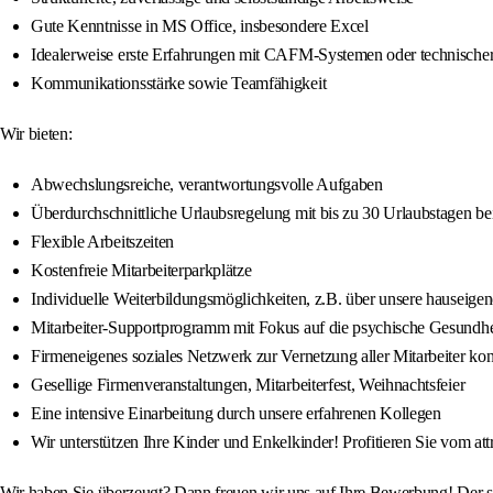
Gute Kenntnisse in MS Office, insbesondere Excel
Idealerweise erste Erfahrungen mit CAFM-Systemen oder technisch
Kommunikationsstärke sowie Teamfähigkeit
Wir bieten:
Abwechslungsreiche, verantwortungsvolle Aufgaben
Überdurchschnittliche Urlaubsregelung mit bis zu 30 Urlaubstagen bei
Flexible Arbeitszeiten
Kostenfreie Mitarbeiterparkplätze
Individuelle Weiterbildungsmöglichkeiten, z.B. über unsere hauseig
Mitarbeiter-Supportprogramm mit Fokus auf die psychische Gesundhe
Firmeneigenes soziales Netzwerk zur Vernetzung aller Mitarbeiter ko
Gesellige Firmenveranstaltungen, Mitarbeiterfest, Weihnachtsfeier
Eine intensive Einarbeitung durch unsere erfahrenen Kollegen
Wir unterstützen Ihre Kinder und Enkelkinder! Profitieren Sie vom a
Wir haben Sie überzeugt? Dann freuen wir uns auf Ihre Bewerbung! Der sch