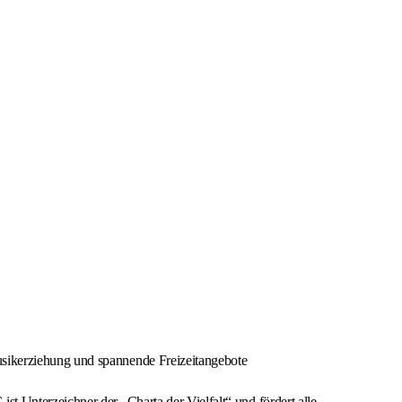
Musikerziehung und spannende Freizeitangebote
 Unterzeichner der „Charta der Vielfalt“ und fördert alle