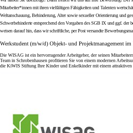
Mitarbeiter*innen mit ihren vielfältigen Fähigkeiten und Talenten wertschä
Weltanschauung, Behinderung, Alter sowie sexueller Orientierung und ges
Schwerbehinderte entsprechend den Vorgaben des SGB IX und ggf. der betr
weisen darauf hin, dass wir schriftliche, per Post versandte Bewerbungsm
Werkstudent (m/w/d) Objekt- und Projektmanagement im
Die WISAG ist ein hervorragender Arbeitgeber, der seinen Mitarbeitern
Team in Schrobenhausen profitieren Sie von einem modernen Arbeitsumf
die KiWIS Stiftung Ihre Kinder und Enkelkinder mit einem attrakti