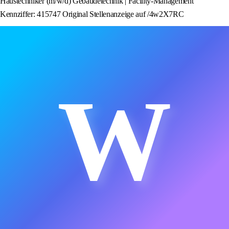
Haustechniker (m/w/d) Gebäudetechnik | Facility-Management
Kennziffer: 415747 Original Stellenanzeige auf /4w2X7RC
W