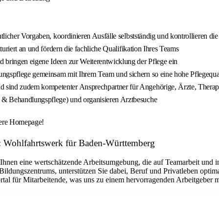
tlicher Vorgaben, koordinieren Ausfälle selbstständig und kontrollieren die
turiert an und fördern die fachliche Qualifikation Ihres Teams
 bringen eigene Ideen zur Weiterentwicklung der Pflege ein
ungspflege gemeinsam mit Ihrem Team und sichern so eine hohe Pflegequal
 sind zudem kompetenter Ansprechpartner für Angehörige, Ärzte, Therape
 & Behandlungspflege) und organisieren Arztbesuche
nsere Homepage!
r: Wohlfahrtswerk für Baden-Württemberg
Ihnen eine wertschätzende Arbeitsumgebung, die auf Teamarbeit und ind
Bildungszentrums, unterstützen Sie dabei, Beruf und Privatleben optima
ortal für Mitarbeitende, was uns zu einem hervorragenden Arbeitgeber 