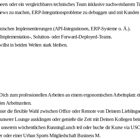
neers oder ein vergleichbares technisches Team inklusive nachweisbarem 
views zu machen, ERP-Integrationsprobleme zu debuggen und mit Kunden üb
nischen Implementierungen (API-Integrationen, ERP-Systeme o. Ä.).
 Implementation-, Solution- oder Forward-Deployed-Teams.
lst in beiden Welten stark bleiben.
Dich zum professionellen Arbeiten an einem ergonomischen Arbeitsplatz ein
en Arbeitszeiten.
hier die flexible Wahl zwischen Office oder Remote von Deinem Lieblingso
 unserer Lounge ausklingen oder genieße die Zeit mit Deinen Kollegen be
an unserem wöchentlichen RunningLunch teil oder buche dir Kurse via USC
der einer Urban Sports Mitgliedschaft Business M.