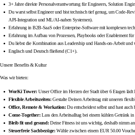
3+ Jahre direkte Personalverantwortung für Engineers, Solution Engi
Du warst selbst Engineer und bist technisch tief genug, um Code-Re
API-Integration und ML/AI-nahen Systemen).
Erfahrung in B2B-SaaS oder Enterprise-Software mit komplexen tech
Erfahrung im Aufbau von Prozessen, Playbooks oder Enablement für
Du liebst die Kombination aus Leadership und Hands-on-Arbeit und wil
Englisch und Deutsch fließend (C1+).
Unsere Benefits & Kultur
Was wir bieten:
WorKi Tower:
Unser Office im Herzen der Stadt über 6 Etagen lädt 
Flexible Arbeitszeiten:
Gestalte Deinen Arbeitstag mit unseren flexibl
Office, Remote & Workation:
Du entscheidest selbst und hast auch 
Come-Together:
Lass den Arbeitsalltag bei einem kühlen Getränk in
Bleib fit und gesund:
Deine Fitness ist uns wichtig, deshalb nimm 
Steuerfreie Sachbezüge:
Wähle zwischen einem EUR 50.00 Voucher o