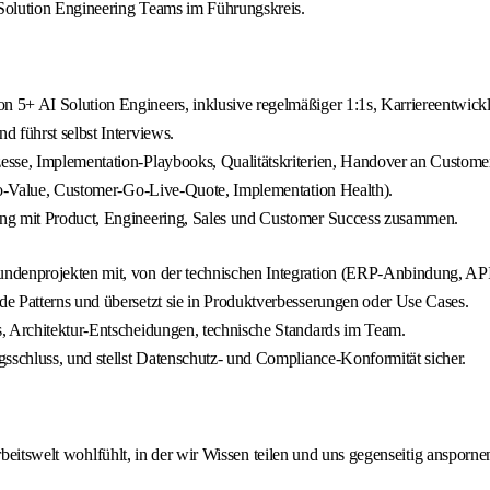
Solution Engineering Teams im Führungskreis.
on 5+ AI Solution Engineers, inklusive regelmäßiger 1:1s, Karriereentwi
 führst selbst Interviews.
esse, Implementation-Playbooks, Qualitätskriterien, Handover an Custome
-to-Value, Customer-Go-Live-Quote, Implementation Health).
eng mit Product, Engineering, Sales und Customer Success zusammen.
 Kundenprojekten mit, von der technischen Integration (ERP-Anbindung, AP
e Patterns und übersetzt sie in Produktverbesserungen oder Use Cases.
s, Architektur-Entscheidungen, technische Standards im Team.
sschluss, und stellst Datenschutz- und Compliance-Konformität sicher.
rbeitswelt wohlfühlt, in der wir Wissen teilen und uns gegenseitig ansporne