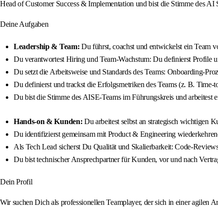
Head of Customer Success & Implementation und bist die Stimme des AI 
Deine Aufgaben
Leadership & Team:
Du führst, coachst und entwickelst ein Team v
Du verantwortest Hiring und Team-Wachstum: Du definierst Profile und
Du setzt die Arbeitsweise und Standards des Teams: Onboarding-Proz
Du definierst und trackst die Erfolgsmetriken des Teams (z. B. Time
Du bist die Stimme des AISE-Teams im Führungskreis und arbeitest 
Hands-on & Kunden:
Du arbeitest selbst an strategisch wichtigen
Du identifizierst gemeinsam mit Product & Engineering wiederkehrend
Als Tech Lead sicherst Du Qualität und Skalierbarkeit: Code-Review
Du bist technischer Ansprechpartner für Kunden, vor und nach Vertrag
Dein Profil
Wir suchen Dich als professionellen Teamplayer, der sich in einer agilen A