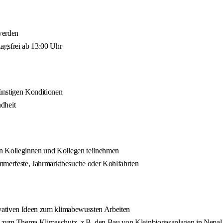
werden
agsfrei ab 13:00 Uhr
ünstigen Konditionen
dheit
en Kolleginnen und Kollegen teilnehmen
mmerfeste, Jahrmarktbesuche oder Kohlfahrten
ovativen Ideen zum klimabewussten Arbeiten
kte zum Thema Klimaschutz, z.B. den Bau von Kleinbiogasanlagen in Nepal