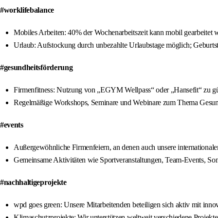
#worklifebalance
Mobiles Arbeiten: 40% der Wochenarbeitszeit kann mobil gearbeitet 
Urlaub: Aufstockung durch unbezahlte Urlaubstage möglich; Geburtst
#gesundheitsförderung
Firmenfitness: Nutzung von „EGYM Wellpass“ oder „Hansefit“ zu g
Regelmäßige Workshops, Seminare und Webinare zum Thema Gesun
#events
Außergewöhnliche Firmenfeiern, an denen auch unsere international
Gemeinsame Aktivitäten wie Sportveranstaltungen, Team-Events, So
#nachhaltigeprojekte
wpd goes green: Unsere Mitarbeitenden beteiligen sich aktiv mit inn
Klimaschutzprojekte: Wir unterstützen weltweit verschiedene Proje