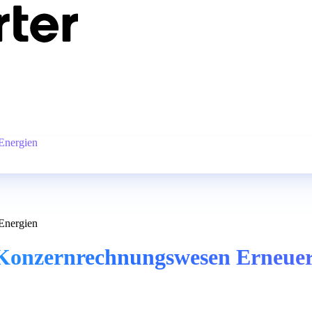
Energien
Energien
) Konzernrechnungswesen Erneue