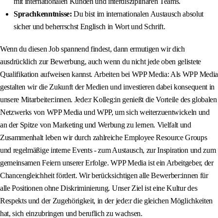
mit internationalen Kunden und interdisziplinären Teams.
Sprachkenntnisse:
Du bist im internationalen Austausch absolut
sicher und beherrschst Englisch in Wort und Schrift.
Wenn du diesen Job spannend findest, dann ermutigen wir dich
ausdrücklich zur Bewerbung, auch wenn du nicht jede oben gelistete
Qualifikation aufweisen kannst. Arbeiten bei WPP Media: Als WPP Media
gestalten wir die Zukunft der Medien und investieren dabei konsequent in
unsere Mitarbeiter:innen. Jede:r Kolleg:in genießt die Vorteile des globalen
Netzwerks von WPP Media und WPP, um sich weiterzuentwickeln und
an der Spitze von Marketing und Werbung zu lernen. Vielfalt und
Zusammenhalt leben wir durch zahlreiche Employee Resource Groups
und regelmäßige interne Events - zum Austausch, zur Inspiration und zum
gemeinsamen Feiern unserer Erfolge. WPP Media ist ein Arbeitgeber, der
Chancengleichheit fördert. Wir berücksichtigen alle Bewerber:innen für
alle Positionen ohne Diskriminierung. Unser Ziel ist eine Kultur des
Respekts und der Zugehörigkeit, in der jede:r die gleichen Möglichkeiten
hat, sich einzubringen und beruflich zu wachsen.