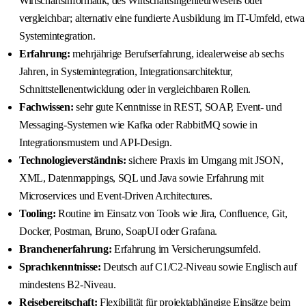
Wirtschaftsinformatik, des Wirtschaftsingenieurwesens oder
vergleichbar; alternativ eine fundierte Ausbildung im IT-Umfeld, etwa
Systemintegration.
Erfahrung:
mehrjährige Berufserfahrung, idealerweise ab sechs
Jahren, in Systemintegration, Integrationsarchitektur,
Schnittstellenentwicklung oder in vergleichbaren Rollen.
Fachwissen:
sehr gute Kenntnisse in REST, SOAP, Event- und
Messaging-Systemen wie Kafka oder RabbitMQ sowie in
Integrationsmustern und API-Design.
Technologieverständnis:
sichere Praxis im Umgang mit JSON,
XML, Datenmappings, SQL und Java sowie Erfahrung mit
Microservices und Event-Driven Architectures.
Tooling:
Routine im Einsatz von Tools wie Jira, Confluence, Git,
Docker, Postman, Bruno, SoapUI oder Grafana.
Branchenerfahrung:
Erfahrung im Versicherungsumfeld.
Sprachkenntnisse:
Deutsch auf C1/C2-Niveau sowie Englisch auf
mindestens B2-Niveau.
Reisebereitschaft:
Flexibilität für projektabhängige Einsätze beim