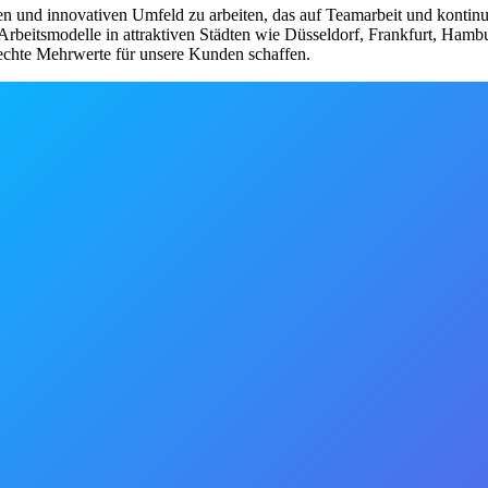
en und innovativen Umfeld zu arbeiten, das auf Teamarbeit und kontinu
 Arbeitsmodelle in attraktiven Städten wie Düsseldorf, Frankfurt, Ham
 echte Mehrwerte für unsere Kunden schaffen.