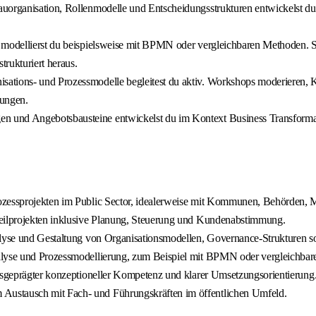
auorganisation, Rollenmodelle und Entscheidungsstrukturen entwickelst du
e modellierst du beispielsweise mit BPMN oder vergleichbaren Methoden. 
trukturiert heraus.
ations- und Prozessmodelle begleitest du aktiv. Workshops moderieren, 
rungen.
 und Angebotsbausteine entwickelst du im Kontext Business Transformatio
ozessprojekten im Public Sector, idealerweise mit Kommunen, Behörden, M
Teilprojekten inklusive Planung, Steuerung und Kundenabstimmung.
nalyse und Gestaltung von Organisationsmodellen, Governance-Strukturen s
nalyse und Prozessmodellierung, zum Beispiel mit BPMN oder vergleichba
ausgeprägter konzeptioneller Kompetenz und klarer Umsetzungsorientierung
Austausch mit Fach- und Führungskräften im öffentlichen Umfeld.