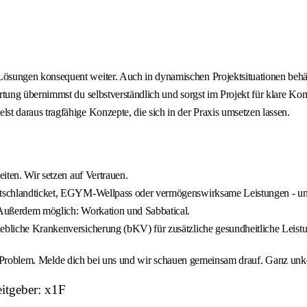
Lösungen konsequent weiter. Auch in dynamischen Projektsituationen behäl
ortung übernimmst du selbstverständlich und sorgst im Projekt für klare K
st daraus tragfähige Konzepte, die sich in der Praxis umsetzen lassen.
eiten. Wir setzen auf Vertrauen.
Deutschlandticket, EGYM-Wellpass oder vermögenswirksame Leistungen - u
. Außerdem möglich: Workation und Sabbatical.
iebliche Krankenversicherung (bKV) für zusätzliche gesundheitliche Leistu
ein Problem. Melde dich bei uns und wir schauen gemeinsam drauf. Ganz unk
itgeber: x1F