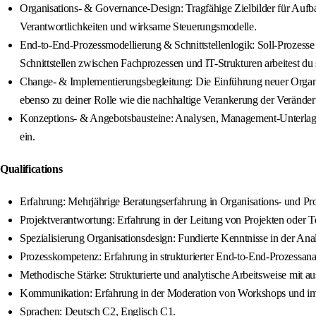
Organisations- & Governance-Design: Tragfähige Zielbilder für Aufb
Verantwortlichkeiten und wirksame Steuerungsmodelle.
End-to-End-Prozessmodellierung & Schnittstellenlogik: Soll-Prozess
Schnittstellen zwischen Fachprozessen und IT-Strukturen arbeitest du s
Change- & Implementierungsbegleitung: Die Einführung neuer Organis
ebenso zu deiner Rolle wie die nachhaltige Verankerung der Verände
Konzeptions- & Angebotsbausteine: Analysen, Management-Unterlagen
ein.
Qualifications
Erfahrung: Mehrjährige Beratungserfahrung in Organisations- und Pr
Projektverantwortung: Erfahrung in der Leitung von Projekten oder 
Spezialisierung Organisationsdesign: Fundierte Kenntnisse in der A
Prozesskompetenz: Erfahrung in strukturierter End-to-End-Prozessa
Methodische Stärke: Strukturierte und analytische Arbeitsweise mit 
Kommunikation: Erfahrung in der Moderation von Workshops und im 
Sprachen: Deutsch C2, Englisch C1.