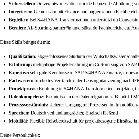
Sicherstellen:
Du verantwortest die korrekte bilanzielle Abbildung 
Integrieren:
Gemeinsam mit Finance und angrenzenden Fachbereichen s
Begleiten:
Bei S/4HANA Transformationen unterstützt du Conversion, G
Beraten:
Als Sparringspartner*in unterstützt du Fachbereiche auf A
Diese Skills bringst du mit:
Qualifikation:
abgeschlossenes Studium der Wirtschaftswissenschaften
Erfahrung:
mehrjährige Projekterfahrung im Customizing von SA
Expertise:
sehr gute Kenntnisse in SAP S/4HANA Finance, insbesond
Fachwissen:
fundiertes Verständnis der Leasingbilanzierung nach 
Projektpraxis:
Erfahrung in S/4HANA Transformationsprojekten, Conv
Datenkompetenz:
Kenntnisse in der Datenmigration, z. B. mit LTM
Prozessverständnis:
sicherer Umgang mit Prozessen im Immobilien
Sprachen:
Deutsch verhandlungssicher, Englisch fließend
Mobilität:
Flexible Reisebereitschaft für projektbezogene Einsätze 
Deine Persönlichkeit: