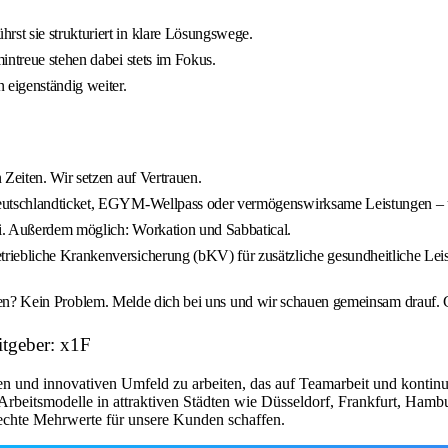
st sie strukturiert in klare Lösungswege.
ntreue stehen dabei stets im Fokus.
 eigenständig weiter.
Zeiten. Wir setzen auf Vertrauen.
Deutschlandticket, EGYM-Wellpass oder vermögenswirksame Leistungen –
ei. Außerdem möglich: Workation und Sabbatical.
etriebliche Krankenversicherung (bKV) für zusätzliche gesundheitliche Lei
suchen? Kein Problem. Melde dich bei uns und wir schauen gemeinsam drauf.
tgeber: x1F
en und innovativen Umfeld zu arbeiten, das auf Teamarbeit und kontinu
 Arbeitsmodelle in attraktiven Städten wie Düsseldorf, Frankfurt, Ham
 echte Mehrwerte für unsere Kunden schaffen.