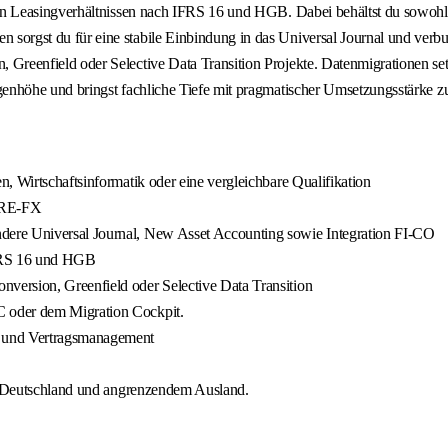
von Leasingverhältnissen nach IFRS 16 und HGB. Dabei behältst du sowohl
orgst du für eine stabile Einbindung in das Universal Journal und verb
reenfield oder Selective Data Transition Projekte. Datenmigrationen setzt
ugenhöhe und bringst fachliche Tiefe mit pragmatischer Umsetzungsstärke
, Wirtschaftsinformatik oder eine vergleichbare Qualifikation
P RE-FX
ere Universal Journal, New Asset Accounting sowie Integration FI-CO
IFRS 16 und HGB
ersion, Greenfield oder Selective Data Transition
C oder dem Migration Cockpit.
- und Vertragsmanagement
in Deutschland und angrenzendem Ausland.