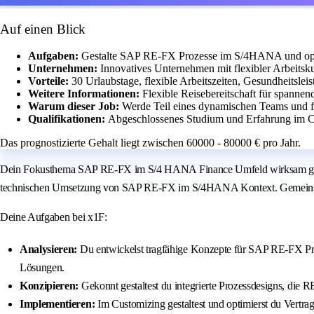
Auf einen Blick
Aufgaben:
Gestalte SAP RE-FX Prozesse im S/4HANA und opt
Unternehmen:
Innovatives Unternehmen mit flexibler Arbeits
Vorteile:
30 Urlaubstage, flexible Arbeitszeiten, Gesundheitslei
Weitere Informationen:
Flexible Reisebereitschaft für spannen
Warum dieser Job:
Werde Teil eines dynamischen Teams und f
Qualifikationen:
Abgeschlossenes Studium und Erfahrung im
Das prognostizierte Gehalt liegt zwischen 60000 - 80000 € pro Jahr.
Dein Fokusthema SAP RE-FX im S/4 HANA Finance Umfeld wirksam gestalt
technischen Umsetzung von SAP RE-FX im S/4HANA Kontext. Gemeinsam mit
Deine Aufgaben bei x1F:
Analysieren:
Du entwickelst tragfähige Konzepte für SAP RE-FX Pro
Lösungen.
Konzipieren:
Gekonnt gestaltest du integrierte Prozessdesigns, die
Implementieren:
Im Customizing gestaltest und optimierst du Vertra