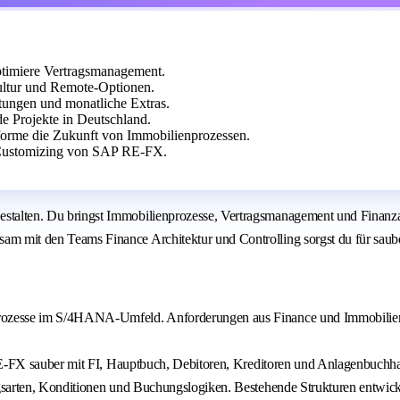
imiere Vertragsmanagement.
kultur und Remote-Optionen.
stungen und monatliche Extras.
de Projekte in Deutschland.
orme die Zukunft von Immobilienprozessen.
 Customizing von SAP RE-FX.
en. Du bringst Immobilienprozesse, Vertragsmanagement und Finanzarchi
 den Teams Finance Architektur und Controlling sorgst du für saubere P
zesse im S/4HANA-Umfeld. Anforderungen aus Finance und Immobilienbere
 RE-FX sauber mit FI, Hauptbuch, Debitoren, Kreditoren und Anlagenbuchh
gsarten, Konditionen und Buchungslogiken. Bestehende Strukturen entwickel