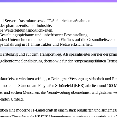
nd Serverinfrastruktur sowie IT-Sicherheitsmaßnahmen.
der pharmazeutischen Industrie.
lle Weiterbildungsmöglichkeiten.
Gestaltungsspielraum und unbefristeter Festanstellung.
enden Unternehmen mit bedeutendem Einfluss auf die Gesundheitsverso
 Erfahrung in IT-Infrastruktur und Netzwerksicherheit.
Herstellung und auf dem Transportweg. Als spezialisierter Partner der p
elkonforme Serialisierung ebenso wie für den temperaturgeführten Transpo
uktur leisten wir einen wichtigen Beitrag zur Versorgungssicherheit und R
chmodernen Standort am Flughafen Schönefeld (BER) arbeiten rund 160 Mi
iter und suchen Menschen, die Verantwortung übernehmen und gestalten wol
senden Umfeld.
treiben eine moderne IT-Landschaft in einem stark regulierten und sicherhei
erer Einstufung als KRITIS-Unternehmen investieren wir gezielt in die 