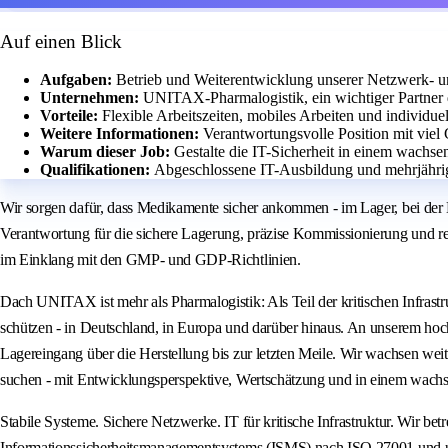
Auf einen Blick
Aufgaben:
Betrieb und Weiterentwicklung unserer Netzwerk- u
Unternehmen:
UNITAX-Pharmalogistik, ein wichtiger Partner 
Vorteile:
Flexible Arbeitszeiten, mobiles Arbeiten und individue
Weitere Informationen:
Verantwortungsvolle Position mit viel 
Warum dieser Job:
Gestalte die IT-Sicherheit in einem wachs
Qualifikationen:
Abgeschlossene IT-Ausbildung und mehrjährige
Wir sorgen dafür, dass Medikamente sicher ankommen - im Lager, bei der 
Verantwortung für die sichere Lagerung, präzise Kommissionierung und reg
im Einklang mit den GMP- und GDP-Richtlinien.
Dach UNITAX ist mehr als Pharmalogistik: Als Teil der kritischen Infrastr
schützen - in Deutschland, in Europa und darüber hinaus. An unserem ho
Lagereingang über die Herstellung bis zur letzten Meile. Wir wachsen we
suchen - mit Entwicklungsperspektive, Wertschätzung und in einem wach
Stabile Systeme. Sichere Netzwerke. IT für kritische Infrastruktur. Wir be
Informationssicherheitsmanagementsystems (ISMS) nach ISO 27001 und uns