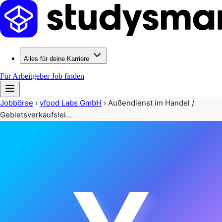
Alles für deine Karriere
Für Arbeitgeber
Job finden
Jobbörse
›
yfood Labs GmbH
›
Außendienst im Handel /
Gebietsverkaufslei…