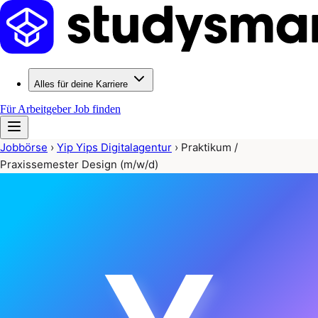
Alles für deine Karriere
Für Arbeitgeber
Job finden
Jobbörse
›
Yip Yips Digitalagentur
›
Praktikum /
Praxissemester Design (m/w/d)