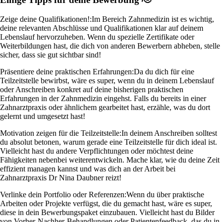
Zeige deine Qualifikationen!:
Im Bereich Zahnmedizin ist es wichtig,
deine relevanten Abschlüsse und Qualifikationen klar auf deinem
Lebenslauf hervorzuheben. Wenn du spezielle Zertifikate oder
Weiterbildungen hast, die dich von anderen Bewerbern abheben, stelle
sicher, dass sie gut sichtbar sind!
Präsentiere deine praktischen Erfahrungen:
Da du dich für eine
Teilzeitstelle bewirbst, wäre es super, wenn du in deinem Lebenslauf
oder Anschreiben konkret auf deine bisherigen praktischen
Erfahrungen in der Zahnmedizin eingehst. Falls du bereits in einer
Zahnarztpraxis oder ähnlichem gearbeitet hast, erzähle, was du dort
gelernt und umgesetzt hast!
Motivation zeigen für die Teilzeitstelle:
In deinem Anschreiben solltest
du absolut betonen, warum gerade eine Teilzeitstelle für dich ideal ist.
Vielleicht hast du andere Verpflichtungen oder möchtest deine
Fähigkeiten nebenbei weiterentwickeln. Mache klar, wie du deine Zeit
effizient managen kannst und was dich an der Arbeit bei
Zahnarztpraxis Dr Nina Daubner reizt!
Verlinke dein Portfolio oder Referenzen:
Wenn du über praktische
Arbeiten oder Projekte verfügst, die du gemacht hast, wäre es super,
diese in dein Bewerbungspaket einzubauen. Vielleicht hast du Bilder
von Vorher-Nachher-Behandlungen oder Patientenfeedback, das du in