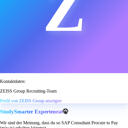
Z
Kontaktdaten:
ZEISS Group Recruiting-Team
Profil von ZEISS Group anzeigen
StudySmarter Expertenrat
🤫
Wir sind der Meinung, dass du so SAP Consultant Procure to Pay
(m/w/x) erhalten könntest