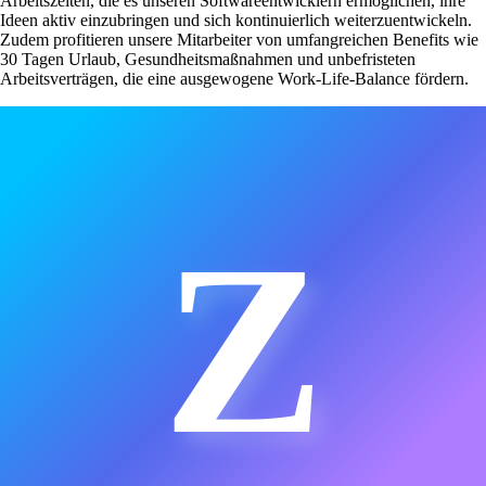
Arbeitszeiten, die es unseren Softwareentwicklern ermöglichen, ihre
Ideen aktiv einzubringen und sich kontinuierlich weiterzuentwickeln.
Zudem profitieren unsere Mitarbeiter von umfangreichen Benefits wie
30 Tagen Urlaub, Gesundheitsmaßnahmen und unbefristeten
Arbeitsverträgen, die eine ausgewogene Work-Life-Balance fördern.
Z