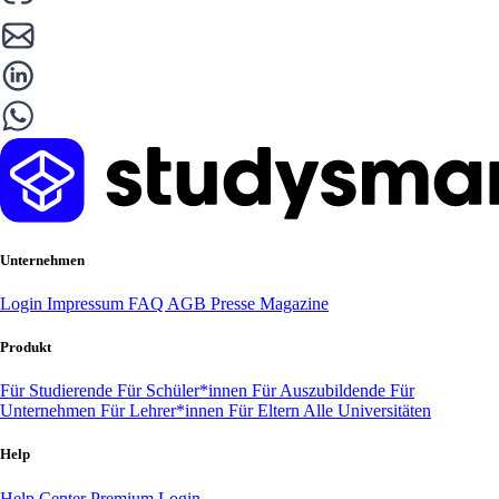
Unternehmen
Login
Impressum
FAQ
AGB
Presse
Magazine
Produkt
Für Studierende
Für Schüler*innen
Für Auszubildende
Für
Unternehmen
Für Lehrer*innen
Für Eltern
Alle Universitäten
Help
Help Center
Premium Login