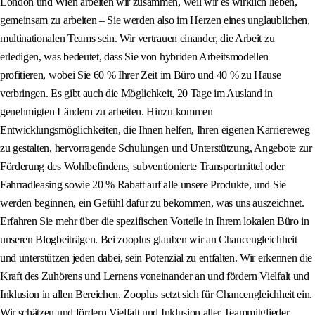
London und Wien arbeiten wir zusammen, weil wir es wirklich lieben,
gemeinsam zu arbeiten – Sie werden also im Herzen eines unglaublichen,
multinationalen Teams sein. Wir vertrauen einander, die Arbeit zu
erledigen, was bedeutet, dass Sie von hybriden Arbeitsmodellen
profitieren, wobei Sie 60 % Ihrer Zeit im Büro und 40 % zu Hause
verbringen. Es gibt auch die Möglichkeit, 20 Tage im Ausland in
genehmigten Ländern zu arbeiten. Hinzu kommen
Entwicklungsmöglichkeiten, die Ihnen helfen, Ihren eigenen Karriereweg
zu gestalten, hervorragende Schulungen und Unterstützung, Angebote zur
Förderung des Wohlbefindens, subventionierte Transportmittel oder
Fahrradleasing sowie 20 % Rabatt auf alle unsere Produkte, und Sie
werden beginnen, ein Gefühl dafür zu bekommen, was uns auszeichnet.
Erfahren Sie mehr über die spezifischen Vorteile in Ihrem lokalen Büro in
unseren Blogbeiträgen. Bei zooplus glauben wir an Chancengleichheit
und unterstützen jeden dabei, sein Potenzial zu entfalten. Wir erkennen die
Kraft des Zuhörens und Lernens voneinander an und fördern Vielfalt und
Inklusion in allen Bereichen. Zooplus setzt sich für Chancengleichheit ein.
Wir schätzen und fördern Vielfalt und Inklusion aller Teammitglieder.