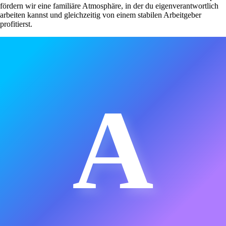
fördern wir eine familiäre Atmosphäre, in der du eigenverantwortlich
arbeiten kannst und gleichzeitig von einem stabilen Arbeitgeber
profitierst.
A