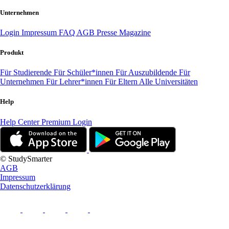
Unternehmen
Login
Impressum
FAQ
AGB
Presse
Magazine
Produkt
Für Studierende
Für Schüler*innen
Für Auszubildende
Für
Unternehmen
Für Lehrer*innen
Für Eltern
Alle Universitäten
Help
Help Center
Premium Login
© StudySmarter
AGB
Impressum
Datenschutzerklärung