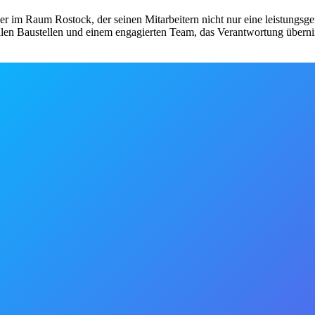
 Raum Rostock, der seinen Mitarbeitern nicht nur eine leistungsgere
alen Baustellen und einem engagierten Team, das Verantwortung überni