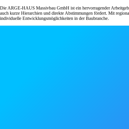
Die ARGE-HAUS Massivbau GmbH ist ein hervorragender Arbeitgeber im
auch kurze Hierarchien und direkte Abstimmungen fördert. Mit region
individuelle Entwicklungsmöglichkeiten in der Baubranche.