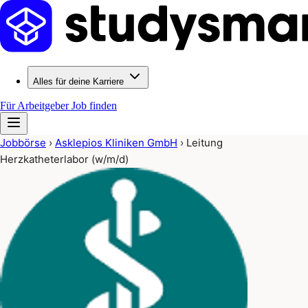
Alles für deine Karriere
Für Arbeitgeber
Job finden
Jobbörse
›
Asklepios Kliniken GmbH
›
Leitung
Herzkatheterlabor (w/m/d)