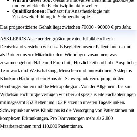
Warum dieser Job:
Gestalte innovative Behandlungskonzepte
und entwickle die Fachdisziplin aktiv weiter.
Qualifikationen:
Facharzt für Anästhesiologie mit
Zusatzweiterbildung in Schmerztherapie.
Das prognostizierte Gehalt liegt zwischen 70000 - 90000 € pro Jahr.
ASKLEPIOS Als einer der größten privaten Klinikbetreiber in
Deutschland verstehen wir uns als Begleiter unserer Patient:innen – und
als Partner unserer Mitarbeitenden. Wir bringen zusammen, was
zusammengehört: Nähe und Fortschritt, Herzlichkeit und hohe Ansprüche,
Teamwork und Wertschätzung, Menschen und Innovationen. Asklepios
Klinikum Harburg ist ein Haus der Schwerpunktversorgung für den
Hamburger Süden und die Metropolregion. Von der Allgemein- bis zur
Wirbelsäulenchirurgie verfügen wir über 24 spezialisierte Fachabteilungen
mit insgesamt 852 Betten und 162 Plätzen in unseren Tageskliniken.
Schwerpunkt unseres Klinikums ist die Versorgung von Patient:innen mit
komplexen Erkrankungen. Pro Jahr versorgen mehr als 2.860
Mitarbeiter:innen rund 110.000 Patient:innen.