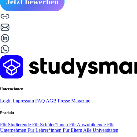
Jetzt bewerben
Unternehmen
Login
Impressum
FAQ
AGB
Presse
Magazine
Produkt
Für Studierende
Für Schüler*innen
Für Auszubildende
Für
Unternehmen
Für Lehrer*innen
Für Eltern
Alle Universitäten