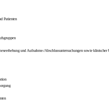
nd Patienten
rufsgruppen
namneseerhebung und Aufnahme-/Abschlussuntersuchungen sowie klinische
tion
sorgung
nten