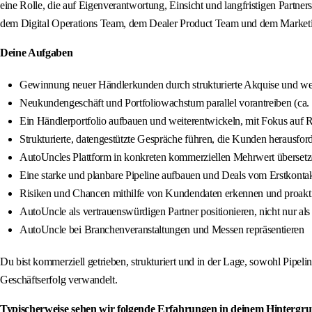
eine Rolle, die auf Eigenverantwortung, Einsicht und langfristigen Partner
dem Digital Operations Team, dem Dealer Product Team und dem Marketin
Deine Aufgaben
Gewinnung neuer Händlerkunden durch strukturierte Akquise und wer
Neukundengeschäft und Portfoliowachstum parallel vorantreiben (ca. 7
Ein Händlerportfolio aufbauen und weiterentwickeln, mit Fokus auf R
Strukturierte, datengestützte Gespräche führen, die Kunden herausfo
AutoUncles Plattform in konkreten kommerziellen Mehrwert überset
Eine starke und planbare Pipeline aufbauen und Deals vom Erstkontak
Risiken und Chancen mithilfe von Kundendaten erkennen und proakt
AutoUncle als vertrauenswürdigen Partner positionieren, nicht nur als
AutoUncle bei Branchenveranstaltungen und Messen repräsentieren
Du bist kommerziell getrieben, strukturiert und in der Lage, sowohl Pipe
Geschäftserfolg verwandelt.
Typischerweise sehen wir folgende Erfahrungen in deinem Hintergr