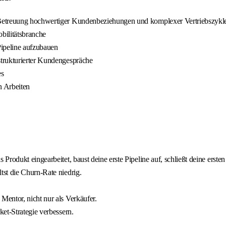
 Betreuung hochwertiger Kundenbeziehungen und komplexer Vertriebszykl
bilitätsbranche
Pipeline aufzubauen
trukturierter Kundengespräche
es
n Arbeiten
Produkt eingearbeitet, baust deine erste Pipeline auf, schließt deine erst
st die Churn-Rate niedrig.
entor, nicht nur als Verkäufer.
et-Strategie verbessern.