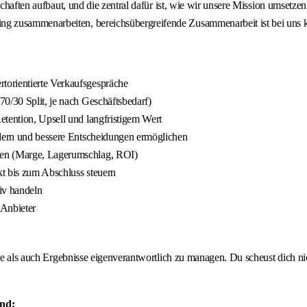
schaften aufbaut, und die zentral dafür ist, wie wir unsere Mission umsetze
g zusammenarbeiten, bereichsübergreifende Zusammenarbeit ist bei uns 
torientierte Verkaufsgespräche
0/30 Split, je nach Geschäftsbedarf)
etention, Upsell und langfristigem Wert
rdern und bessere Entscheidungen ermöglichen
zen (Marge, Lagerumschlag, ROI)
t bis zum Abschluss steuern
iv handeln
 Anbieter
line als auch Ergebnisse eigenverantwortlich zu managen. Du scheust dich 
und: