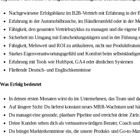
Nachgewiesene Erfolgsbilanz im B2B-Vertrieb mit Erfahrung in der
Erfahrung in der Automobilbranche, im Händlerumfeld oder in der Mo
Fähigkeit, den gesamten Vertriebszyklus zu managen und die eigene 
Sicherheit im Umgang mit Entscheidungsträgern und in der Führung s
Fähigkeit, Mehrwert und ROI zu artikulieren, nicht nur Produktfeatur
Starkes Eigenverantwortungsgefühl und Komfort beim selbstständige
Erfahrung mit Tools wie HubSpot, GA4 oder ähnlichen Systemen
Fließende Deutsch- und Englischkenntnisse
Was Erfolg bedeutet
In deinen ersten Monaten wirst du ins Unternehmen, das Team und das 
Auf längere Sicht: Du lieferst konstant neues MRR-Wachstum und hält
Du managst eine gesunde, planbare Pipeline und erreichst deine Ziele.
Deine Kunden sehen dich als vertrauenswürdigen Berater, Coach und M
Du bringst Markterkenntnisse ein, die unsere Produkt- und Go-to-Mark