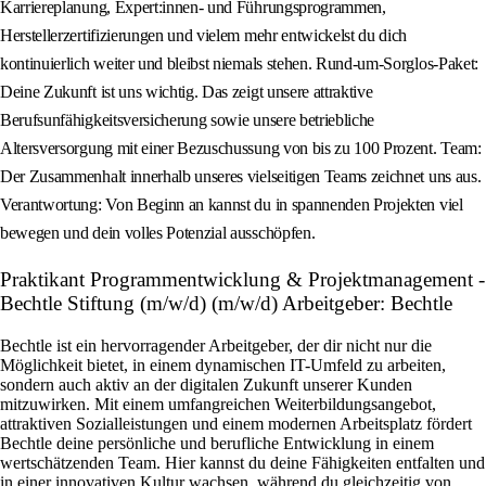
Karriereplanung, Expert:innen- und Führungsprogrammen,
Herstellerzertifizierungen und vielem mehr entwickelst du dich
kontinuierlich weiter und bleibst niemals stehen. Rund-um-Sorglos-Paket:
Deine Zukunft ist uns wichtig. Das zeigt unsere attraktive
Berufsunfähigkeitsversicherung sowie unsere betriebliche
Altersversorgung mit einer Bezuschussung von bis zu 100 Prozent. Team:
Der Zusammenhalt innerhalb unseres vielseitigen Teams zeichnet uns aus.
Verantwortung: Von Beginn an kannst du in spannenden Projekten viel
bewegen und dein volles Potenzial ausschöpfen.
Praktikant Programmentwicklung & Projektmanagement -
Bechtle Stiftung (m/w/d) (m/w/d) Arbeitgeber: Bechtle
Bechtle ist ein hervorragender Arbeitgeber, der dir nicht nur die
Möglichkeit bietet, in einem dynamischen IT-Umfeld zu arbeiten,
sondern auch aktiv an der digitalen Zukunft unserer Kunden
mitzuwirken. Mit einem umfangreichen Weiterbildungsangebot,
attraktiven Sozialleistungen und einem modernen Arbeitsplatz fördert
Bechtle deine persönliche und berufliche Entwicklung in einem
wertschätzenden Team. Hier kannst du deine Fähigkeiten entfalten und
in einer innovativen Kultur wachsen, während du gleichzeitig von