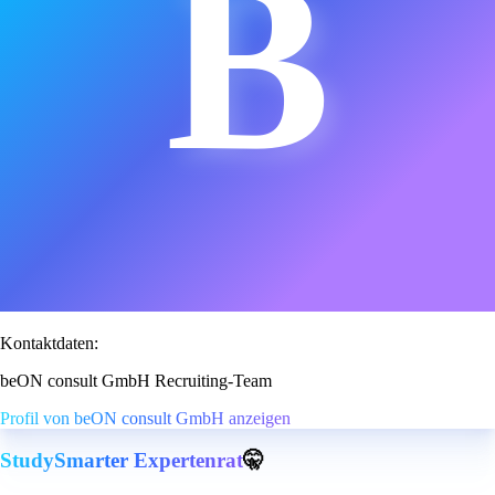
B
Kontaktdaten:
beON consult GmbH Recruiting-Team
Profil von beON consult GmbH anzeigen
StudySmarter Expertenrat
🤫