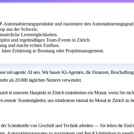
RP-Automatisierungsprodukte und maximiere den Automatisierungsgrad
eup aus der Schweiz.
inuierliche Lernmöglichkeiten.
pfen und regelmäßigen Team-Events in Zürich.
ung und mache echten Einfluss.
+ Jahre Erfahrung in Beratung oder Projektmanagement.
iese mit agentic AI neu. Wir bauen KI-Agenten, die Finanzen, Beschaffung,
mehr als 20.000 täglichen Nutzern verwendet.
ungszeit in unserem Hauptsitz in Zürich (mindestens ein Monat, wenn Sie n
gen remote Teammitglieder, uns mindestens einmal im Monat in Zürich zu b
an der Schnittstelle von Geschäft und Technik arbeiten — Sie leiten die E
lten, Automatisierungsraten zu maximieren und ihre KI-Initiativen in mes