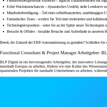
Funktionsübergreifende Einblicke – tägliche Zusammenarbeit mit Ing
Echte Wachstumschancen – dynamisches Umfeld, steile Lernkurve und 
Mitarbeiterbeteiligung – Teil eines selbstfinanzierten, unabhängige
Fantastisches Team – werden Sie Teil einer motivierten und kollabor
Technologieexposition – seien Sie an der Spitze neuer Technologien 
Besuche & Offsites – bezahlte Besuche und Aufenthalte in unserem Ha
Bereit, die Zukunft der ERP-Automatisierung zu gestalten? Schließen Sie
Functional Consultant & Project Manager Arbeitgeber: B
BLP Digital ist ein hervorragender Arbeitgeber, der innovative Lösun
innerhalb Europas zu arbeiten, fördern wir eine Kultur des Wissensau
spannenden Projekten für namhafte Unternehmen zu arbeiten, während 