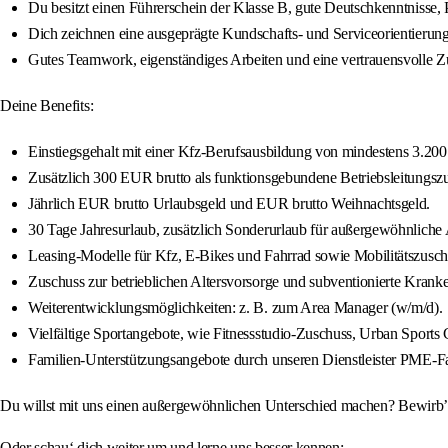
Du besitzt einen Führerschein der Klasse B, gute Deutschkenntnisse, P
Dich zeichnen eine ausgeprägte Kundschafts- und Serviceorientierun
Gutes Teamwork, eigenständiges Arbeiten und eine vertrauensvolle Z
Deine Benefits:
Einstiegsgehalt mit einer Kfz-Berufsausbildung von mindestens 3.200 
Zusätzlich 300 EUR brutto als funktionsgebundene Betriebsleitungsz
Jährlich EUR brutto Urlaubsgeld und EUR brutto Weihnachtsgeld.
30 Tage Jahresurlaub, zusätzlich Sonderurlaub für außergewöhnliche A
Leasing-Modelle für Kfz, E-Bikes und Fahrrad sowie Mobilitätszusch
Zuschuss zur betrieblichen Altersvorsorge und subventionierte Kra
Weiterentwicklungsmöglichkeiten: z. B. zum Area Manager (w/m/d).
Vielfältige Sportangebote, wie Fitnessstudio-Zuschuss, Urban Sports C
Familien-Unterstützungsangebote durch unseren Dienstleister PME-Fa
Du willst mit uns einen außergewöhnlichen Unterschied machen? Bewirb’ d
Oder schau‘ dich weiter um und lerne uns besser kennen: