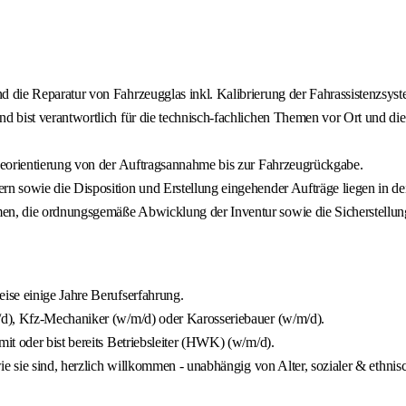
 die Reparatur von Fahrzeugglas inkl. Kalibrierung der Fahrassistenzsys
 bist verantwortlich für die technisch-fachlichen Themen vor Ort und di
ceorientierung von der Auftragsannahme bis zur Fahrzeugrückgabe.
 sowie die Disposition und Erstellung eingehender Aufträge liegen in dei
en, die ordnungsgemäße Abwicklung der Inventur sowie die Sicherstellu
ise einige Jahre Berufserfahrung.
/d), Kfz-Mechaniker (w/m/d) oder Karosseriebauer (w/m/d).
t oder bist bereits Betriebsleiter (HWK) (w/m/d).
e sie sind, herzlich willkommen - unabhängig von Alter, sozialer & ethnis