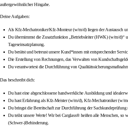
außergewöhnlicher Hingabe.
Deine Aufgaben:
Als Kfz-Mechatroniker/Kfz-Monteur (w/m/d) liegen der Austausch und
Du übernimmst die Zusatzfunktion „Betriebsleiter (HWK) (w/m/d)“ und
Tageseinsatzplanung.
Du berätst und betreust unsere Kund*innen mit entsprechender Servi
Die Erstellung von Rechnungen, das Verwalten von Kundschaftsgeldern
Du verantwortest die Durchführung von Qualitätssicherungsmaßnahm
Das beschreibt dich:
Du hast eine abgeschlossene handwerkliche Ausbildung und idealerwe
Du hast Erfahrung als Kfz-Meister (w/m/d), Kfz-Mechatroniker (w/m
Du bringst die Bereitschaft zur Durchführung der Sachkundeprüfung mi
Du teilst unsere Werte! Wir bei Carglass® heißen alle Menschen, so wi
(Schwer-)Behinderung.