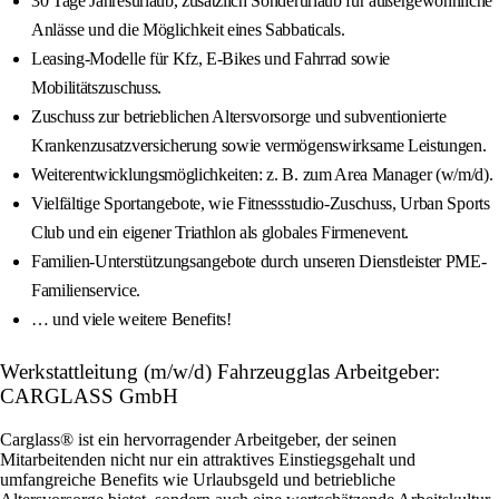
30 Tage Jahresurlaub, zusätzlich Sonderurlaub für außergewöhnliche
Anlässe und die Möglichkeit eines Sabbaticals.
Leasing-Modelle für Kfz, E-Bikes und Fahrrad sowie
Mobilitätszuschuss.
Zuschuss zur betrieblichen Altersvorsorge und subventionierte
Krankenzusatzversicherung sowie vermögenswirksame Leistungen.
Weiterentwicklungsmöglichkeiten: z. B. zum Area Manager (w/m/d).
Vielfältige Sportangebote, wie Fitnessstudio-Zuschuss, Urban Sports
Club und ein eigener Triathlon als globales Firmenevent.
Familien-Unterstützungsangebote durch unseren Dienstleister PME-
Familienservice.
… und viele weitere Benefits!
Werkstattleitung (m/w/d) Fahrzeugglas Arbeitgeber:
CARGLASS GmbH
Carglass® ist ein hervorragender Arbeitgeber, der seinen
Mitarbeitenden nicht nur ein attraktives Einstiegsgehalt und
umfangreiche Benefits wie Urlaubsgeld und betriebliche