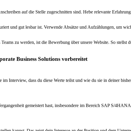
Anschreiben auf die Stelle zugeschnitten sind. Hebe relevante Erfahrun
uriert und gut lesbar ist. Verwende Absätze und Aufzählungen, um wich
 Teams zu werden, ist die Bewerbung über unsere Website. So stellst du 
porate Business Solutions vorbereitet
m Interview, dass du diese Werte teilst und wie du sie in deiner bisher
Vergangenheit gemeistert hast, insbesondere im Bereich SAP S/4HANA. B
 stellen kannst. Das zeigt dein Interesse an der Position und dem Unt