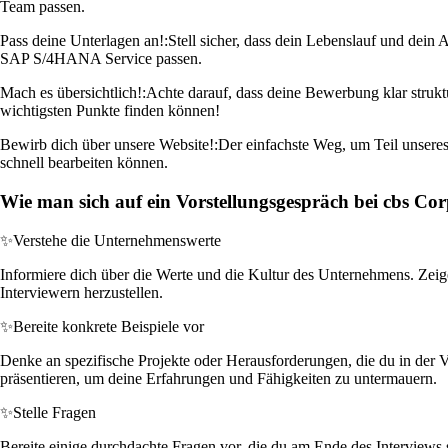
Team passen.
Pass deine Unterlagen an!:
Stell sicher, dass dein Lebenslauf und dein 
SAP S/4HANA Service passen.
Mach es übersichtlich!:
Achte darauf, dass deine Bewerbung klar strukt
wichtigsten Punkte finden können!
Bewirb dich über unsere Website!:
Der einfachste Weg, um Teil unseres
schnell bearbeiten können.
Wie man sich auf ein Vorstellungsgespräch bei cbs Cor
✨
Verstehe die Unternehmenswerte
Informiere dich über die Werte und die Kultur des Unternehmens. Zeige i
Interviewern herzustellen.
✨
Bereite konkrete Beispiele vor
Denke an spezifische Projekte oder Herausforderungen, die du in der 
präsentieren, um deine Erfahrungen und Fähigkeiten zu untermauern.
✨
Stelle Fragen
Bereite einige durchdachte Fragen vor, die du am Ende des Interviews