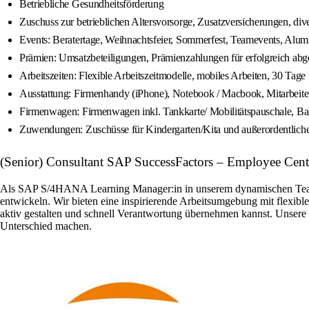
Betriebliche Gesundheitsförderung
Zuschuss zur betrieblichen Altersvorsorge, Zusatzversicherungen, di
Events: Beratertage, Weihnachtsfeier, Sommerfest, Teamevents, Alumn
Prämien: Umsatzbeteiligungen, Prämienzahlungen für erfolgreich abg
Arbeitszeiten: Flexible Arbeitszeitmodelle, mobiles Arbeiten, 30 Tag
Ausstattung: Firmenhandy (iPhone), Notebook / Macbook, Mitarbeit
Firmenwagen: Firmenwagen inkl. Tankkarte/ Mobilitätspauschale, Ba
Zuwendungen: Zuschüsse für Kindergarten/Kita und außerordentliche
(Senior) Consultant SAP SuccessFactors – Employee Centr
Als SAP S/4HANA Learning Manager:in in unserem dynamischen Team ha
entwickeln. Wir bieten eine inspirierende Arbeitsumgebung mit flexib
aktiv gestalten und schnell Verantwortung übernehmen kannst. Unser
Unterschied machen.