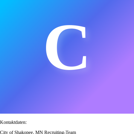
C
Kontaktdaten:
City of Shakopee, MN Recruiting-Team