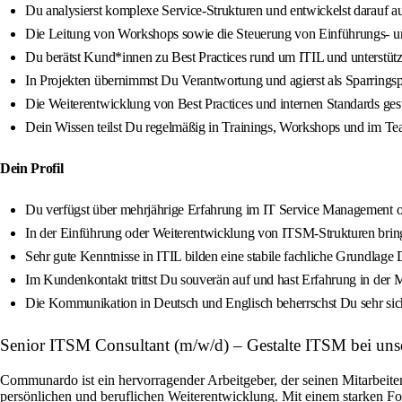
Du analysierst komplexe Service‑Strukturen und entwickelst darauf 
Die Leitung von Workshops sowie die Steuerung von Einführungs‑ u
Du berätst Kund*innen zu Best Practices rund um ITIL und unterstützt 
In Projekten übernimmst Du Verantwortung und agierst als Sparringsp
Die Weiterentwicklung von Best Practices und internen Standards gesta
Dein Wissen teilst Du regelmäßig in Trainings, Workshops und im Te
Dein Profil
Du verfügst über mehrjährige Erfahrung im IT Service Management o
In der Einführung oder Weiterentwicklung von ITSM‑Strukturen brings
Sehr gute Kenntnisse in ITIL bilden eine stabile fachliche Grundlage 
Im Kundenkontakt trittst Du souverän auf und hast Erfahrung in d
Die Kommunikation in Deutsch und Englisch beherrschst Du sehr siche
Senior ITSM Consultant (m/w/d) – Gestalte ITSM bei u
Communardo ist ein hervorragender Arbeitgeber, der seinen Mitarbeiten
persönlichen und beruflichen Weiterentwicklung. Mit einem starken Fo