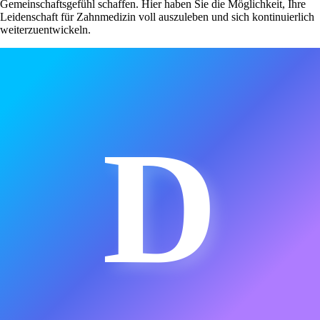
Gemeinschaftsgefühl schaffen. Hier haben Sie die Möglichkeit, Ihre
Leidenschaft für Zahnmedizin voll auszuleben und sich kontinuierlich
weiterzuentwickeln.
D