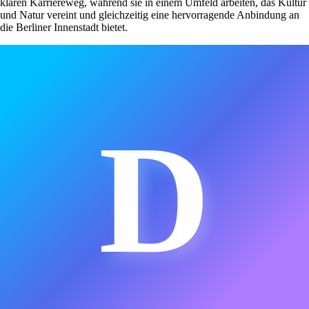
klaren Karriereweg, während sie in einem Umfeld arbeiten, das Kultur
und Natur vereint und gleichzeitig eine hervorragende Anbindung an
die Berliner Innenstadt bietet.
D