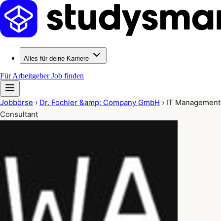
Alles für deine Karriere
Für Arbeitgeber
Job finden
Jobbörse
›
Dr. Fochler &amp; Company GmbH
›
IT Management
Consultant