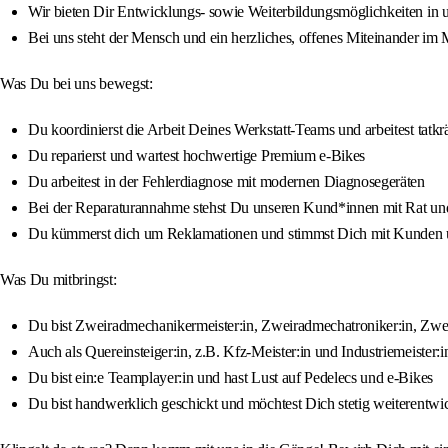
Wir bieten Dir Entwicklungs- sowie Weiterbildungsmöglichkeiten in 
Bei uns steht der Mensch und ein herzliches, offenes Miteinander i
Was Du bei uns bewegst:
Du koordinierst die Arbeit Deines Werkstatt-Teams und arbeitest tatkrä
Du reparierst und wartest hochwertige Premium e-Bikes
Du arbeitest in der Fehlerdiagnose mit modernen Diagnosegeräten
Bei der Reparaturannahme stehst Du unseren Kund*innen mit Rat und
Du kümmerst dich um Reklamationen und stimmst Dich mit Kunden u
Was Du mitbringst:
Du bist Zweiradmechanikermeister:in, Zweiradmechatroniker:in, Zwei
Auch als Quereinsteiger:in, z.B. Kfz-Meister:in und Industriemeister
Du bist ein:e Teamplayer:in und hast Lust auf Pedelecs und e-Bikes
Du bist handwerklich geschickt und möchtest Dich stetig weiterentwi