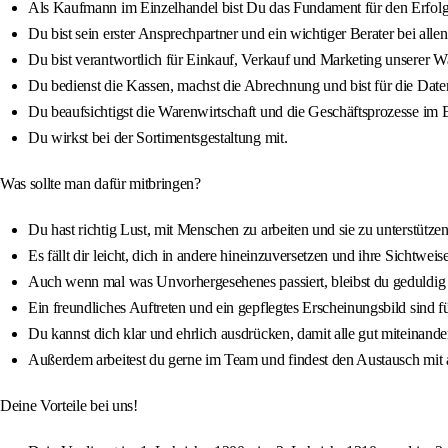
Als Kaufmann im Einzelhandel bist Du das Fundament für den Erfol
Du bist sein erster Ansprechpartner und ein wichtiger Berater bei all
Du bist verantwortlich für Einkauf, Verkauf und Marketing unserer W
Du bedienst die Kassen, machst die Abrechnung und bist für die Date
Du beaufsichtigst die Warenwirtschaft und die Geschäftsprozesse im 
Du wirkst bei der Sortimentsgestaltung mit.
Was sollte man dafür mitbringen?
Du hast richtig Lust, mit Menschen zu arbeiten und sie zu unterstützen
Es fällt dir leicht, dich in andere hineinzuversetzen und ihre Sichtweis
Auch wenn mal was Unvorhergesehenes passiert, bleibst du geduldig u
Ein freundliches Auftreten und ein gepflegtes Erscheinungsbild sind fü
Du kannst dich klar und ehrlich ausdrücken, damit alle gut miteinan
Außerdem arbeitest du gerne im Team und findest den Austausch mit a
Deine Vorteile bei uns!