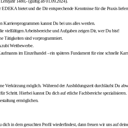
 Lehrjahr 1480,- (gültig ab 01.09.2024).
 EDEKA bietet und die Dir entsprechende Kenntnisse für die Praxis liefer
en Karriereprogrammen kannst Du bei uns alles werden.
 vielfältigen Arbeitsbereiche und Aufgaben zeigen Dir, wer Du bist!
e Tätigkeiten sind vorprogrammiert.
 Azubi Wettbewerbe.
aufmanns im Einzelhandel - ein späteres Fundament für eine schnelle Karr
ine Verkürzung möglich. Während der Ausbildungszeit durchläufst Du abwe
ür Schritt. Hierbei kannst Du dich auf etliche Fachbereiche spezialisier
gestaltung ermöglichen.
 dich in dem gesuchten Profil wiederfindest, dann freuen wir uns auf dei