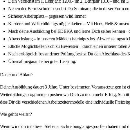
Dein Verdienst im 1. Lehrjahr: 1200,- im 2. Lehrjahr 1310,- und im 3.
Neben der Berufsschule besuchst Du Seminare, die in dieser Form nur
Sicherer Arbeitsplatz – gegessen wird immer.
Karriere und Weiterbildungsmöglichkeiten – Mit Herz, Fleiß & unser
Mach deine Ausbildung bei EDEKA und lerne Dich selber kennen - die
Abwechslung – in unseren Märkten ist einiges los. Abwechslungsreich
Etliche Möglichkeiten sich zu Beweisen – durch einen unserer tollen
Nach erfolgreich bestandener Prüfung besitzt Du den Abschluss des K
Übernahmegarantie bei guter Leistung.
Dauer und Ablauf:
Deine Ausbildung dauert 3 Jahre. Unter bestimmten Voraussetzungen ist e
Weiterbildungsprogrammen pushen wir Dich zu noch mehr Erfolg, Schritt f
dass Dir die verschiedenen Arbeitszeitenmodelle eine individuelle Freizeit
Wie geht's weiter?
Wenn wir dich mit dieser Stellenausschreibung angesprochen haben und du