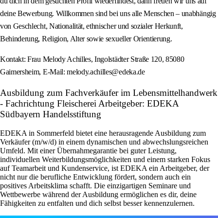
du dich in dem gesuchten Profil wiederfindest, dann freuen wir uns auf
deine Bewerbung. Willkommen sind bei uns alle Menschen – unabhängig
von Geschlecht, Nationalität, ethnischer und sozialer Herkunft,
Behinderung, Religion, Alter sowie sexueller Orientierung.
Kontakt: Frau Melody Achilles, Ingolstädter Straße 120, 85080
Gaimersheim, E-Mail: melody.achilles@edeka.de
Ausbildung zum Fachverkäufer im Lebensmittelhandwerk
- Fachrichtung Fleischerei Arbeitgeber: EDEKA
Südbayern Handelsstiftung
EDEKA in Sommerfeld bietet eine herausragende Ausbildung zum
Verkäufer (m/w/d) in einem dynamischen und abwechslungsreichen
Umfeld. Mit einer Übernahmegarantie bei guter Leistung,
individuellen Weiterbildungsmöglichkeiten und einem starken Fokus
auf Teamarbeit und Kundenservice, ist EDEKA ein Arbeitgeber, der
nicht nur die berufliche Entwicklung fördert, sondern auch ein
positives Arbeitsklima schafft. Die einzigartigen Seminare und
Wettbewerbe während der Ausbildung ermöglichen es dir, deine
Fähigkeiten zu entfalten und dich selbst besser kennenzulernen.