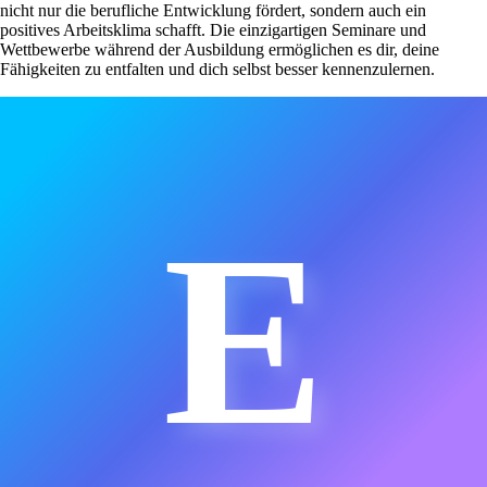
nicht nur die berufliche Entwicklung fördert, sondern auch ein
positives Arbeitsklima schafft. Die einzigartigen Seminare und
Wettbewerbe während der Ausbildung ermöglichen es dir, deine
Fähigkeiten zu entfalten und dich selbst besser kennenzulernen.
E