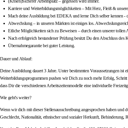
(Krisen)Sicherer Arbeitsplatz – gegessen wird immer.
Karriere und Weiterbildungsmöglichkeiten – Mit Herz, Fleiß & unser
Mach deine Ausbildung bei EDEKA und lerne Dich selber kennen - die
Abwechslung – in unseren Märkten ist einiges los. Abwechslungsreich
Etliche Möglichkeiten sich zu Beweisen – durch einen unserer tollen
Nach erfolgreich bestandener Prüfung besitzt Du den Abschluss des K
Übernahmegarantie bei guter Leistung.
Dauer und Ablauf:
Deine Ausbildung dauert 3 Jahre. Unter bestimmten Voraussetzungen ist e
Weiterbildungsprogrammen pushen wir Dich zu noch mehr Erfolg, Schritt f
dass Dir die verschiedenen Arbeitszeitenmodelle eine individuelle Freizeit
Wie geht's weiter?
Wenn wir dich mit dieser Stellenausschreibung angesprochen haben und d
Geschlecht, Nationalität, ethnischer und sozialer Herkunft, Behinderung, R