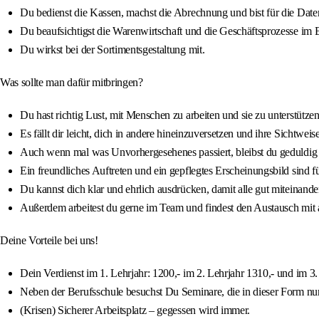
Du bedienst die Kassen, machst die Abrechnung und bist für die Date
Du beaufsichtigst die Warenwirtschaft und die Geschäftsprozesse im 
Du wirkst bei der Sortimentsgestaltung mit.
Was sollte man dafür mitbringen?
Du hast richtig Lust, mit Menschen zu arbeiten und sie zu unterstützen
Es fällt dir leicht, dich in andere hineinzuversetzen und ihre Sichtweis
Auch wenn mal was Unvorhergesehenes passiert, bleibst du geduldig u
Ein freundliches Auftreten und ein gepflegtes Erscheinungsbild sind fü
Du kannst dich klar und ehrlich ausdrücken, damit alle gut miteinan
Außerdem arbeitest du gerne im Team und findest den Austausch mit a
Deine Vorteile bei uns!
Dein Verdienst im 1. Lehrjahr: 1200,- im 2. Lehrjahr 1310,- und im 3.
Neben der Berufsschule besuchst Du Seminare, die in dieser Form nur
(Krisen) Sicherer Arbeitsplatz – gegessen wird immer.